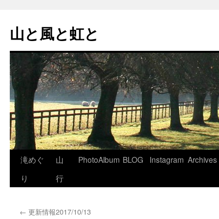
コ
ン
山と風と虹と
テ
ン
ツ
へ
ス
キ
ッ
プ
滝めぐ
山
PhotoAlbum
BLOG
Instagram
Archives
り
行
←
更新情報2017/10/13